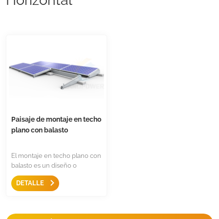
Paisaje de montaje en techo
plano con balasto
El montaje en techo plano con
balasto es un diseño o
instalación de paneles solares
DETALLE
en paisaje,Solo unos pocos
componentes, son fáciles de
instalar y rentables.