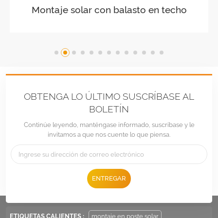
Paisaje de montaje en techo plano
con balasto
OBTENGA LO ÚLTIMO SUSCRÍBASE AL
BOLETÍN
Continúe leyendo, manténgase informado, suscríbase y le
invitamos a que nos cuente lo que piensa.
Teléfono :
+86 -592-6212776
ENTREGAR
Correo electrónico :
Sales@LandpowerSolar.com
Add : Unit 206-9, No 15, Duiying Road, Jimei District, Xiamen, China
ETIQUETAS CALIENTES :
montaje en poste solar