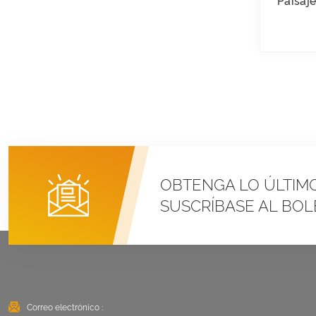
Paisaj
Sistemas de montaje
con abrazadera en U
para techo metálico
con costura vertical
VER DETALLES
Montaje solar con
balasto en techo
plano Este Oeste
VER DETALLES
OBTENGA LO ÚLTIM
Sistemas de montaje
SUSCRÍBASE AL BOL
de rieles largos para
techos corrugados
VER DETALLES
Paisaje de montaje en
Correo electrónico :
techo plano con