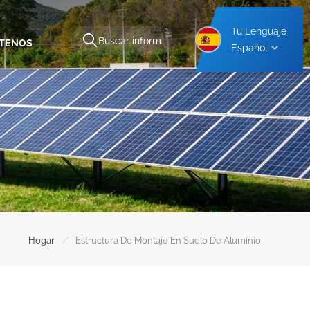
Tu Lenguaje
TENOS
Español
inio
Estructura De Montaje De Aluminio Para Cochera
Estructura De Montaje De Acero Para Cochera
/
Hogar
Estructura De Montaje En Suelo De Aluminio