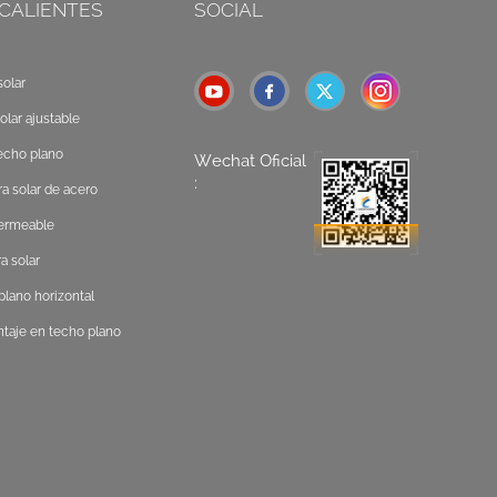
 CALIENTES
SOCIAL
olar
olar ajustable
echo plano
Wechat Oficial
:
a solar de acero
permeable
a solar
lano horizontal
taje en techo plano