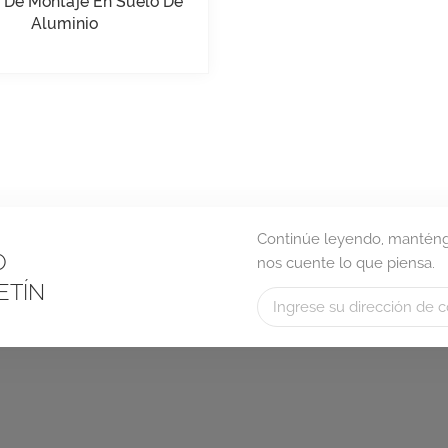
e De Montaje En Suelo De
Aluminio
Continúe leyendo, manténga
O
nos cuente lo que piensa.
ETÍN