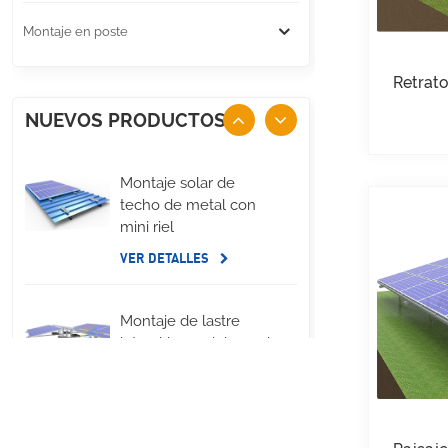
Montaje en poste
Retrat
NUEVOS PRODUCTOS
Montaje solar de
techo de metal con
mini riel
VER DETALLES
Montaje de lastre
lateral largo del panel
solar de techo plano
VER DETALLES