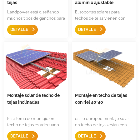
tejas
aluminio ajustable
Landpower está diseñando
El soportes solares para
muchos tipos de ganchos para
techos de tejas vienen con
techo de tejas para la mayoría
gancho de techo de
DETALLE
DETALLE
de los tipos de baldosas, como
aluminioEs un diseño
baldosas planas, baldosas de
universal para casi todo tipo
pizarra y baldosas de Rumania.
de baldosas, competitivo en
Son rentables y fáciles de
costo y rápida instalación.
instalar.
Montaje solar de techo de
Montaje en techo de tejas
tejas inclinadas
con riel 40*40
El sistema de montaje en
estilo europeo montaje solar
techo de tejas es adecuado
en techo de tejas estan con
para la mayoría de los
carril de montaje 40*40mm,
DETALLE
DETALLE
revestimientos de techos, ya
con abrazadera de extremo