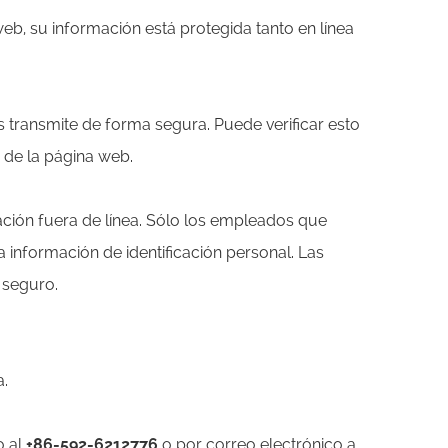
b, su información está protegida tanto en línea
s transmite de forma segura. Puede verificar esto
 de la página web.
ación fuera de línea. Sólo los empleados que
 a información de identificación personal. Las
 seguro.
a.
o al
+86-592-6212776
o por correo electrónico a