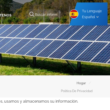
Tu Lenguaje
TENOS
Español
inio
Estructura De Montaje De Aluminio Para Cochera
Estructura De Montaje De Acero Para Cochera
/
Hogar
Política De Privacidad
mos, usamos y almacenamos su información.