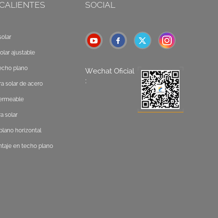
 CALIENTES
SOCIAL
olar
olar ajustable
echo plano
Wechat Oficial
:
a solar de acero
permeable
a solar
lano horizontal
taje en techo plano