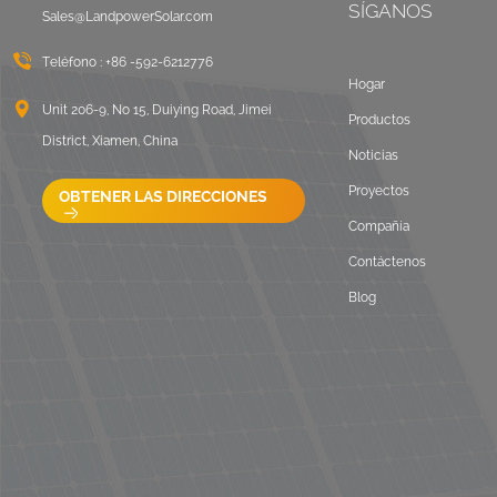
SÍGANOS
Sales@LandpowerSolar.com
Teléfono :
+86 -592-6212776
Hogar
Unit 206-9, No 15, Duiying Road, Jimei
Productos
District, Xiamen, China
Noticias
Proyectos
OBTENER LAS DIRECCIONES
Compañía
Contáctenos
Blog