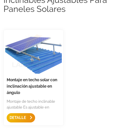
Paneles Solares
Montaje en techo solar con
inclinación ajustable en
ángulo
Montaje de techo inclinable
ajustable Es ajustable en
ángulo de inclinación y se
DETALLE
instala con inclinación hacia
arriba en techos trapezoidales