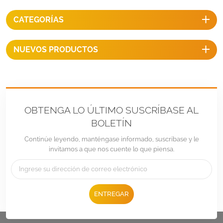
y corrugados y en techos
planos, lo que le permite
CATEGORÍAS
configurar el ángulo ideal en
el techo.
NUEVOS PRODUCTOS
OBTENGA LO ÚLTIMO SUSCRÍBASE AL
BOLETÍN
Continúe leyendo, manténgase informado, suscríbase y le
invitamos a que nos cuente lo que piensa.
ENTREGAR