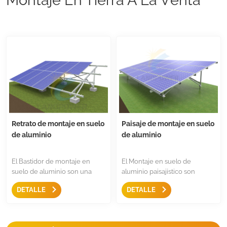
Retrato de montaje en suelo
Paisaje de montaje en suelo
de aluminio
de aluminio
El Bastidor de montaje en
El Montaje en suelo de
suelo de aluminio son una
aluminio paisajístico son
solución de montaje simple y
buenos en anticorrosión y
DETALLE
DETALLE
fácil para instalaciones solares
menos problemas posteriores
fotovoltaicas comerciales a
al servicio. la mayoría de las
gran escala, con pieza de
piezas están preensambladas
aluminio anodizado y
para una instalación rápida,