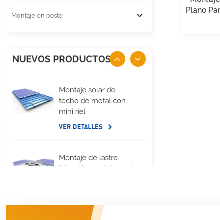
Plano Pa
Montaje en poste
NUEVOS PRODUCTOS
Montaje solar de
techo de metal con
mini riel
VER DETALLES
Montaje de lastre
lateral largo del panel
solar de techo plano
VER DETALLES