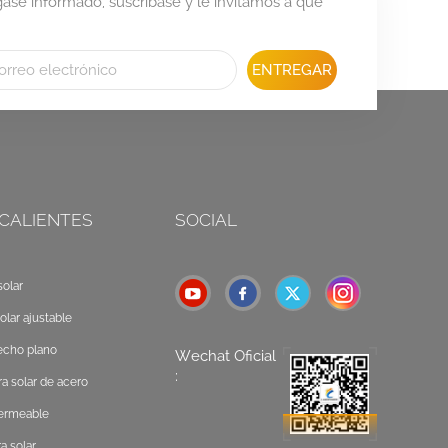
se informado, suscríbase y le invitamos a que
ENTREGAR
 CALIENTES
SOCIAL
olar
olar ajustable
echo plano
Wechat Oficial
:
a solar de acero
permeable
a solar