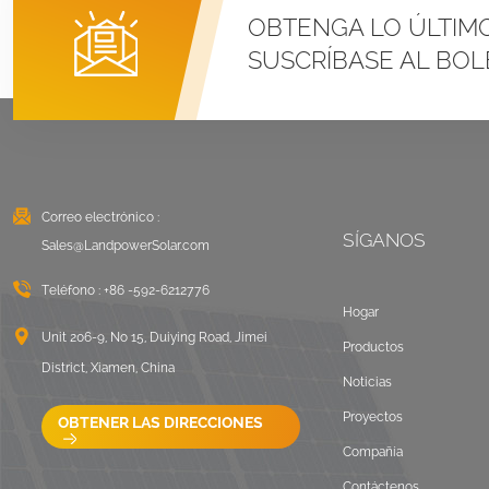
Sistemas de montaje
OBTENGA LO ÚLTIM
con abrazadera en U
SUSCRÍBASE AL BOL
para techo metálico
con costura vertical
VER DETALLES
Montaje solar con
balasto en techo
plano Este Oeste
Correo electrónico :
SÍGANOS
VER DETALLES
Sales@LandpowerSolar.com
Teléfono :
+86 -592-6212776
Sistemas de montaje
Hogar
de rieles largos para
Unit 206-9, No 15, Duiying Road, Jimei
Productos
techos corrugados
District, Xiamen, China
Noticias
VER DETALLES
Proyectos
OBTENER LAS DIRECCIONES
Compañía
Paisaje de montaje en
techo plano con
Contáctenos