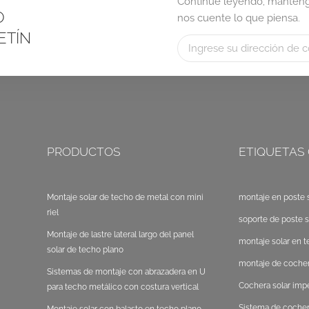
Continúe leyendo, manténga
O
nos cuente lo que piensa.
ETÍN
PRODUCTOS
ETIQUETAS
Montaje solar de techo de metal con mini
montaje en poste s
riel
soporte de poste s
Montaje de lastre lateral largo del panel
montaje solar en t
solar de techo plano
montaje de cocher
Sistemas de montaje con abrazadera en U
Cochera solar im
para techo metálico con costura vertical
Sistema de cocher