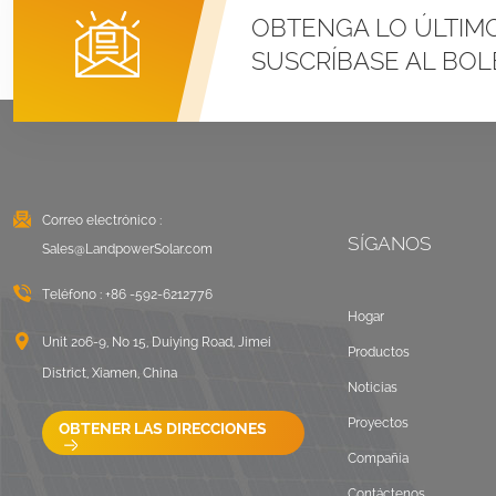
Sistemas de montaje
OBTENGA LO ÚLTIM
con abrazadera en U
SUSCRÍBASE AL BOL
para techo metálico
con costura vertical
VER DETALLES
Montaje solar con
balasto en techo
plano Este Oeste
Correo electrónico :
SÍGANOS
VER DETALLES
Sales@LandpowerSolar.com
Teléfono :
+86 -592-6212776
Sistemas de montaje
Hogar
de rieles largos para
Unit 206-9, No 15, Duiying Road, Jimei
Productos
techos corrugados
District, Xiamen, China
Noticias
VER DETALLES
Proyectos
OBTENER LAS DIRECCIONES
Compañía
Paisaje de montaje en
techo plano con
Contáctenos