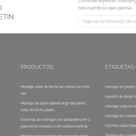
Continúe leyendo, manténga
O
nos cuente lo que piensa.
ETÍN
PRODUCTOS
ETIQUETAS
Montaje solar de techo de metal con mini
montaje en poste s
riel
soporte de poste s
Montaje de lastre lateral largo del panel
montaje solar en t
solar de techo plano
montaje de cocher
Sistemas de montaje con abrazadera en U
Cochera solar im
para techo metálico con costura vertical
Sistema de cocher