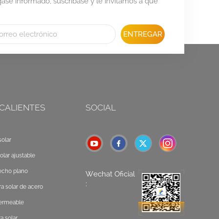
se informado, suscríbase y le invitamos a que
ENTREGAR
 CALIENTES
SOCIAL
olar
olar ajustable
echo plano
Wechat Oficial
:
a solar de acero
permeable
a solar