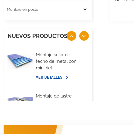
Montaje en poste
NUEVOS PRODUCTOS
Montaje solar de
techo de metal con
mini riel
VER DETALLES
Montaje de lastre
lateral largo del panel
solar de techo plano
VER DETALLES