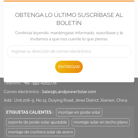
OBTENGA LO ÚLTIMO SUSCRÍBASE AL
BOLETÍN
Continúe leyendo, manténgase informado, suscríbase y le
invitamos a que nos cuente lo que piensa.
ENTREGAR
Teléfono :
+86 -592-6212776
Correo electrónico :
Sales@LandpowerSolar.com
Add : Unit 206-9, No 15, Duiying Road, Jimei District, Xiamen, China
ETIQUETAS CALIENTES :
montaje en poste solar
soporte de poste solar ajustable
montaje solar en techo plano
montaje de cochera solar de acero