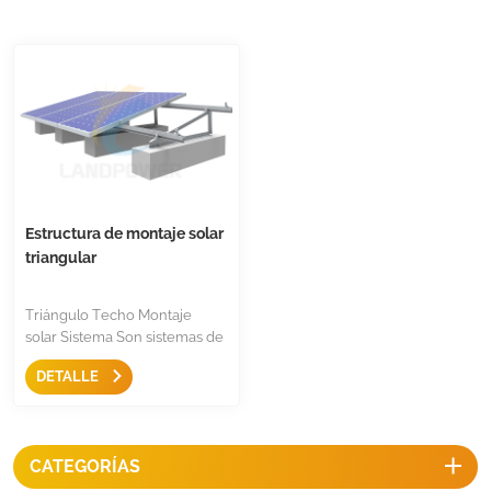
Estructura de montaje solar
triangular
Triángulo Techo Montaje
solar Sistema Son sistemas de
montaje simples con solo
DETALLE
trípode de aluminio,
abrazadera intermedia,
abrazadera final y riel, se usan
en techos planos y techos
CATEGORÍAS
trapezoidales y permiten
inclinar el ángulo ideal en los