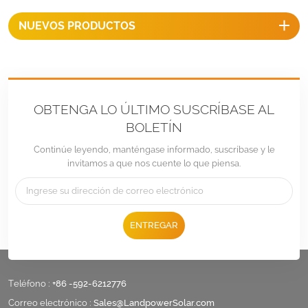
techos, y tienen un precio
NUEVOS PRODUCTOS
competitivo.
OBTENGA LO ÚLTIMO SUSCRÍBASE AL
BOLETÍN
Continúe leyendo, manténgase informado, suscríbase y le
invitamos a que nos cuente lo que piensa.
ENTREGAR
Teléfono :
+86 -592-6212776
Correo electrónico :
Sales@LandpowerSolar.com