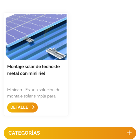
Montaje solar de techo de
metal con mini riel
Minicarril Es una solución de
montaje solar simple para
techos de metal, sin
DETALLE
componentes, solo viene con
abrazadera intermedia,
abrazadera final y accesorios
de conexión a tierra. Es una
CATEGORÍAS
estructura de montaje
económica y rápida para