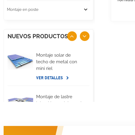
Montaje en poste
NUEVOS PRODUCTOS
Montaje solar de
techo de metal con
mini riel
VER DETALLES
Montaje de lastre
lateral largo del panel
solar de techo plano
VER DETALLES