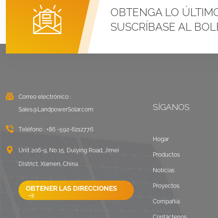
Sistemas de montaje
OBTENGA LO ÚLTIM
con abrazadera en U
SUSCRÍBASE AL BOL
para techo metálico
con costura vertical
VER DETALLES
Montaje solar con
balasto en techo
plano Este Oeste
Correo electrónico :
SÍGANOS
VER DETALLES
Sales@LandpowerSolar.com
Teléfono :
+86 -592-6212776
Sistemas de montaje
Hogar
de rieles largos para
Unit 206-9, No 15, Duiying Road, Jimei
Productos
techos corrugados
District, Xiamen, China
Noticias
VER DETALLES
Proyectos
OBTENER LAS DIRECCIONES
Compañía
Paisaje de montaje en
techo plano con
Contáctenos