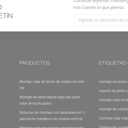
Continúe leyendo, manténga
O
nos cuente lo que piensa.
ETÍN
PRODUCTOS
ETIQUETAS
Montaje solar de techo de metal con mini
montaje en poste s
riel
soporte de poste s
Montaje de lastre lateral largo del panel
montaje solar en t
solar de techo plano
montaje de cocher
Sistemas de montaje con abrazadera en U
Cochera solar im
para techo metálico con costura vertical
Sistema de cocher