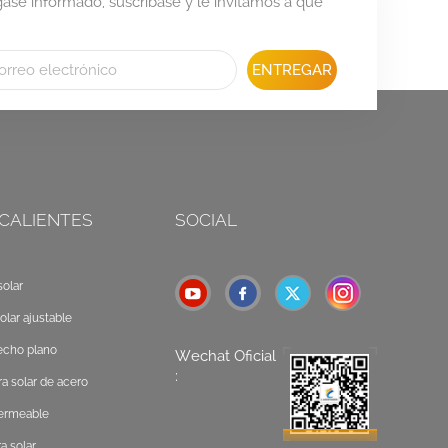
se informado, suscríbase y le invitamos a que
ENTREGAR
 CALIENTES
SOCIAL
olar
olar ajustable
echo plano
Wechat Oficial
:
a solar de acero
permeable
a solar