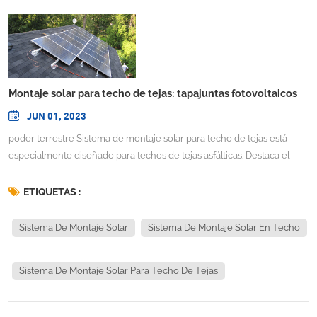
Montaje solar para techo de tejas: tapajuntas fotovoltaicos
JUN 01, 2023
poder terrestre Sistema de montaje solar para techo de tejas está
especialmente diseñado para techos de tejas asfálticas. Destaca el
componente de tapajuntas de techo fotovoltaico universal, que es
hermético, duradero y compatible con la mayoría de las estanterías
ETIQUETAS :
para techos. Utilizando nuestro innovador riel y componentes
preensamblados como el módulo en T inclinable, el kit de abrazadera
Sistema De Montaje Solar
Sistema De Montaje Solar En Techo
y el tapajuntas de montaje fotovoltaico, nuestro montaje en techo con
tejas no solo facilita la instalación del módulo y ahorra tiempo, sino
Sistema De Montaje Solar Para Techo De Tejas
que también minimiza los daños al techo. INFORMACIÓN
TÉCNICASitio de instalación: techo de tejas Ángulo de inclinación: al
ras con el techo (10 ~ 60 grados)Altura del edificio: 20 mVelocidad