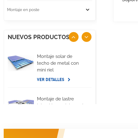
Montaje en poste
NUEVOS PRODUCTOS
Montaje solar de
techo de metal con
mini riel
VER DETALLES
Montaje de lastre
lateral largo del panel
solar de techo plano
VER DETALLES