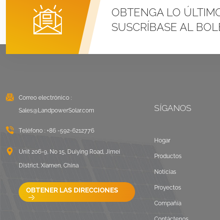
Sistemas de montaje
OBTENGA LO ÚLTIM
con abrazadera en U
SUSCRÍBASE AL BOL
para techo metálico
con costura vertical
VER DETALLES
Montaje solar con
balasto en techo
plano Este Oeste
Correo electrónico :
SÍGANOS
VER DETALLES
Sales@LandpowerSolar.com
Teléfono :
+86 -592-6212776
Sistemas de montaje
Hogar
de rieles largos para
Unit 206-9, No 15, Duiying Road, Jimei
Productos
techos corrugados
District, Xiamen, China
Noticias
VER DETALLES
Proyectos
OBTENER LAS DIRECCIONES
Compañía
Paisaje de montaje en
techo plano con
Contáctenos