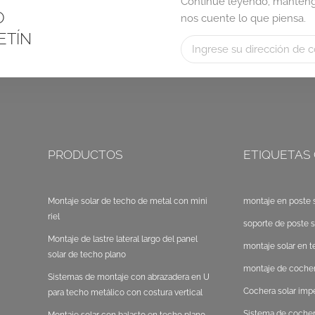
Continúe leyendo, manténga
O
nos cuente lo que piensa.
ETÍN
PRODUCTOS
ETIQUETAS
Montaje solar de techo de metal con mini
montaje en poste s
riel
soporte de poste s
Montaje de lastre lateral largo del panel
montaje solar en t
solar de techo plano
montaje de cocher
Sistemas de montaje con abrazadera en U
Cochera solar im
para techo metálico con costura vertical
Sistema de cocher