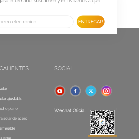
se informado, suscríbase y le invitamos a que
ENTREGAR
 CALIENTES
SOCIAL
olar
olar ajustable
echo plano
Wechat Oficial
:
a solar de acero
permeable
a solar