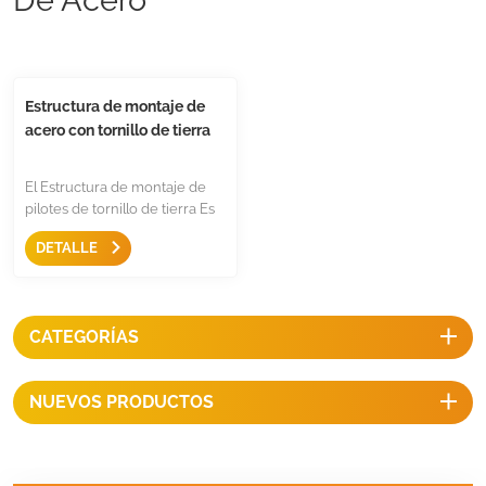
Estructura de montaje de
acero con tornillo de tierra
El Estructura de montaje de
pilotes de tornillo de tierra Es
una solución de montaje
DETALLE
resistente para áreas abiertas,
vienen con tornillo de tierra
con mayor capacidad de
extracción y rendimiento
CATEGORÍAS
súper anticorrosión,
instalación rápida y precios
competitivos.
NUEVOS PRODUCTOS