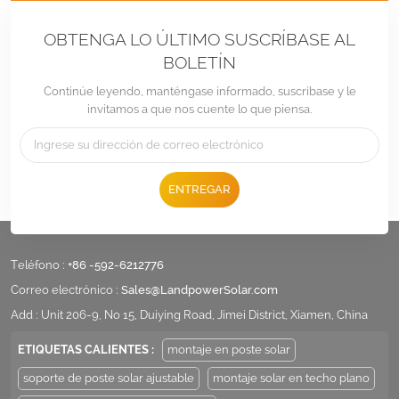
OBTENGA LO ÚLTIMO SUSCRÍBASE AL
BOLETÍN
Continúe leyendo, manténgase informado, suscríbase y le
invitamos a que nos cuente lo que piensa.
ENTREGAR
Teléfono :
+86 -592-6212776
Correo electrónico :
Sales@LandpowerSolar.com
Add : Unit 206-9, No 15, Duiying Road, Jimei District, Xiamen, China
ETIQUETAS CALIENTES :
montaje en poste solar
soporte de poste solar ajustable
montaje solar en techo plano