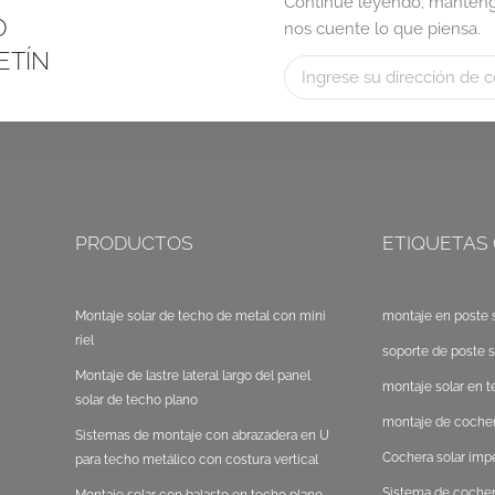
Continúe leyendo, manténga
O
nos cuente lo que piensa.
ETÍN
PRODUCTOS
ETIQUETAS
Montaje solar de techo de metal con mini
montaje en poste s
riel
soporte de poste s
Montaje de lastre lateral largo del panel
montaje solar en t
solar de techo plano
montaje de cocher
Sistemas de montaje con abrazadera en U
Cochera solar im
para techo metálico con costura vertical
Sistema de cocher