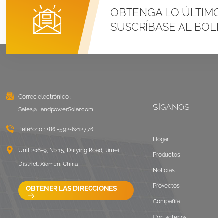
Sistemas de montaje
OBTENGA LO ÚLTIM
con abrazadera en U
SUSCRÍBASE AL BOL
para techo metálico
con costura vertical
VER DETALLES
Montaje solar con
balasto en techo
plano Este Oeste
Correo electrónico :
SÍGANOS
VER DETALLES
Sales@LandpowerSolar.com
Teléfono :
+86 -592-6212776
Sistemas de montaje
Hogar
de rieles largos para
Unit 206-9, No 15, Duiying Road, Jimei
Productos
techos corrugados
District, Xiamen, China
Noticias
VER DETALLES
Proyectos
OBTENER LAS DIRECCIONES
Compañía
Paisaje de montaje en
techo plano con
Contáctenos