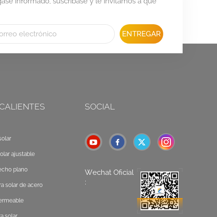
se informado, suscríbase y le invitamos a que
ENTREGAR
 CALIENTES
SOCIAL
olar
olar ajustable
echo plano
Wechat Oficial
:
a solar de acero
permeable
a solar