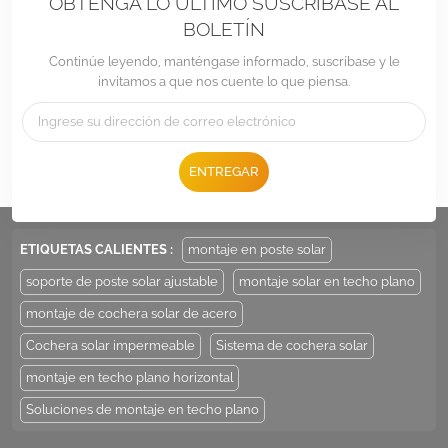
OBTENGA LO ÚLTIMO SUSCRÍBASE AL
BOLETÍN
Continúe leyendo, manténgase informado, suscríbase y le
invitamos a que nos cuente lo que piensa.
Teléfono :
+86 -592-6212776
ENTREGAR
Correo electrónico :
Sales@LandpowerSolar.com
Add : Unit 206-9, No 15, Duiying Road, Jimei District, Xiamen, China
ETIQUETAS CALIENTES :
montaje en poste solar
soporte de poste solar ajustable
montaje solar en techo plano
montaje de cochera solar de acero
Cochera solar impermeable
Sistema de cochera solar
montaje en techo plano horizontal
Soluciones de montaje en techo plano