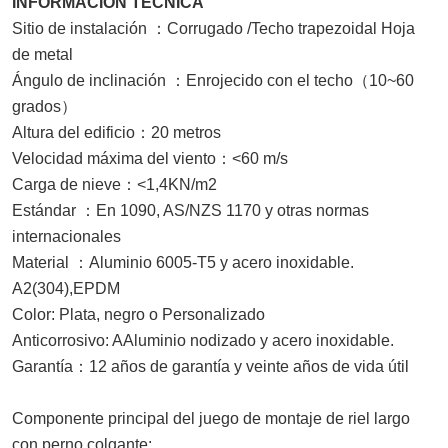
INFORMACIÓN TÉCNICA
Sitio de instalación
：
Corrugado /
Techo trapezoidal
Hoja
de metal
Ángulo de inclinación
：
Enrojecido con el techo
（
10~60
grados
）
Altura del edificio
：
20 metros
Velocidad máxima del viento
：
<60 m/s
Carga de nieve
：
<1,4KN/m2
Estándar
：
En 1090,
AS/NZS 1170 y otras normas
internacionales
Material
：
Aluminio 6005-T5 y acero inoxidable.
A2(
304
),EPDM
Color:
Plata, negro o
Personalizado
Anticorrosivo
:
A
Aluminio nodizado y acero inoxidable.
Garantía
：
12
años de garantía y veinte años de vida útil
Componente principal del juego de montaje de riel largo
con perno colgante: