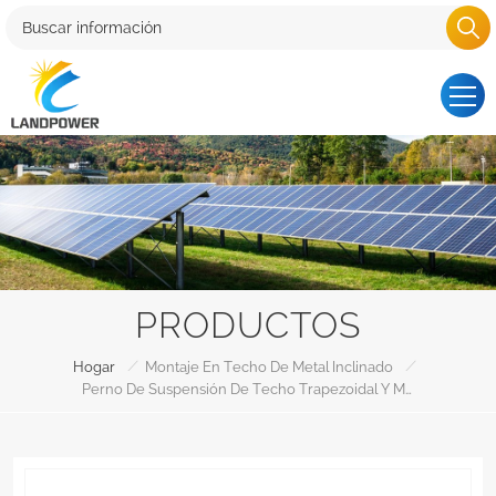
PRODUCTOS
/
/
Hogar
Montaje En Techo De Metal Inclinado
Perno De Suspensión De Techo Trapezoidal Y Montaje Solar Con Patas En L