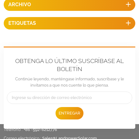
ARCHIVO
ETIQUETAS
OBTENGA LO ÚLTIMO SUSCRÍBASE AL
BOLETÍN
Continúe leyendo, manténgase informado, suscríbase y le
invitamos a que nos cuente lo que piensa.
ENTREGAR
Teléfono :
+86 -592-6212776
Correo electrónico :
Sales@LandpowerSolar.com