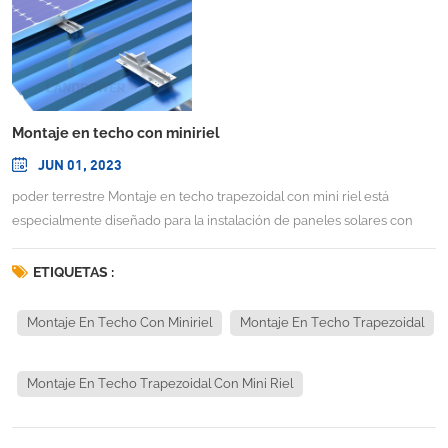
Montaje en techo con miniriel
JUN 01, 2023
poder terrestre Montaje en techo trapezoidal con mini riel está
especialmente diseñado para la instalación de paneles solares con
orientación vertical en lugares con menor carga de viento. Solo
consta de tres componentes: abrazadera intermedia, abrazadera final
ETIQUETAS :
y mini riel, es una solución económica y sencilla para techos de chapa
trapezoidal.INFORMACIÓN TÉCNICASitio de instalación: Chapa
Montaje En Techo Con Miniriel
Montaje En Techo Trapezoidal
trapezoidalÁngulo de inclinación: al ras con el techo (10 ~ 60
grados)Altura del edificio: 20 mVelocidad máxima del viento:
Montaje En Techo Trapezoidal Con Mini Riel